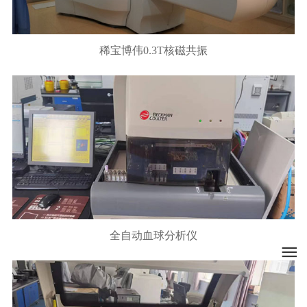
稀宝博伟0.3T核磁共振
全自动血球分析仪