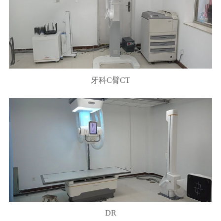
牙科C臂CT
DR